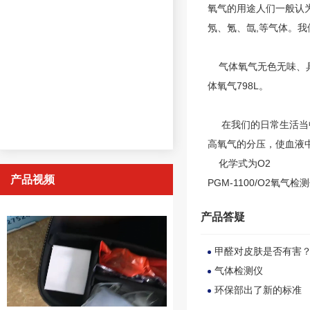
氧气的用途
人们一般认
氖、氪、氙,等气体。
气体氧气无色无味、具有
体氧气798L。
在我们的日常生活当中
高氧气的分压，使血液
化学式为O2
产品视频
PGM-1100/O2氧气检
产品答疑
甲醛对皮肤是否有害
气体检测仪
环保部出了新的标准