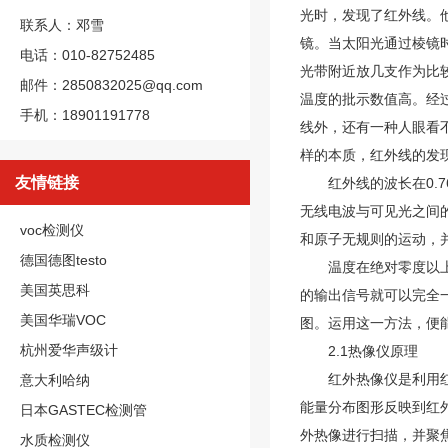
光时，发现了红外线。
联系人：邓雪
镜。当太阳光通过棱镜
电话：010-82752485
光带附近放几支作为比
邮件：2850832025@qq.com
温度的批示数值高。经
手机：18901191778
线外，还有一种人眼看不
样的本质，红外线的发
友情链接
红外线的波长在0.7
无线电波与可见光之间
voc检测仪
和原子无规则的运动，
德国德图testo
温度在绝对零度以上的
美国英思科
的输出信号就可以完全
美国华瑞VOC
图。运用这一方法，便
杭州爱华声级计
2.1热像仪原理
红外热像仪是利用红外
意大利哈纳
能量分布图形反映到红
日本GASTEC检测管
外热像进行扫描，并聚
水质检测仪