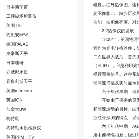
器显示红外热像图。这
日本新宇宙
光图像相比，缺少层次
工频磁场检测仪
功能，如图像亮度、对
美国TSI
2.2热像仪的发展
梅思安MSA
1800年，英国物理学
德国PALAS
管作为光电转换器件，
奥豪斯天平
二次世界大战后，首先
日本理研
（FLIR），它是利
罗威邦水质
视频图像信号。这种系
赛多利斯天平
现高速扫描及实时显示
美国medcom
六十年代早期，瑞典A
英国ION
开始由于保密的原因，
和高速运动的目标。由
加拿大BW
业红外探测的特点，采
梅特勒
六十年代中期，AGA
梅特勒水质检测仪
用中便携性很差，经过对
英国PPM HTV