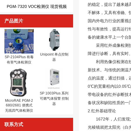
的稳定，提出了越来越
PGM-7320 VOC检测仪 现货视频
不解体，又具有准确、
产品图片
国内外电力行业的重视
性与有效性，提高运行
备的健康水平上一个台
采用红外成像检测技术
障进行诊断，具有实时
Unipoint 单点控制
SP-2104Plus 有毒
器
利用热像仪检测在线电
有害气体检测仪
新技术。与传统的测温
点的温度，通过扫描，还
0℃的宽量程内以0.0
SP 1003Plus 系列
带电设备的红外诊断技
可燃气体报警 控制
MicroRAE PGM-2
备状况和缺陷性质的一
器
680/2681 便携式
无线四气体检测仪
2.红外基础理论
1672年，人们发现
联系方式
光棱镜就把太阳光（白光