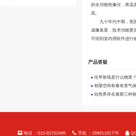
的全功能热像仪，将温
高。
九十年代中期，美国F
成像装置，技术功能更
可回到室内用软件进行
产品答疑
伦琴射线是什么物质
有限空间有毒有害气
自然界存在着那三种



电话 ：010-82752485
手机 ：18901191778
QQ