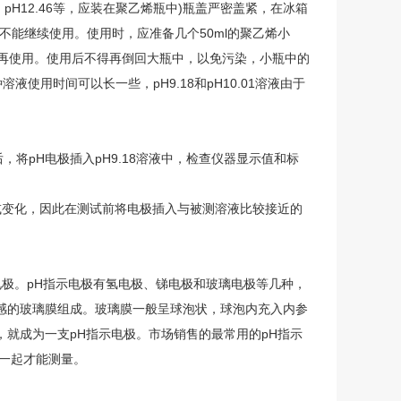
、pH12.46等，应装在聚乙烯瓶中)瓶盖严密盖紧，在冰箱
不能继续使用。使用时，应准备几个50ml的聚乙烯小
后再使用。使用后不得再倒回大瓶中，以免污染，小瓶中的
种溶液使用时间可以长一些，pH9.18和pH10.01溶液由于
计后，将pH电极插入pH9.18溶液中，检查仪器显示值和标
或变化，因此在测试前将电极插入与被测溶液比较接近的
电极。pH指示电极有氢电极、锑电极和玻璃电极等几种，
感的玻璃膜组成。玻璃膜一般呈球泡状，球泡内充入内参
，就成为一支pH指示电极。市场销售的最常用的pH指示
极一起才能测量。