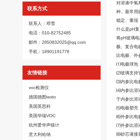
对溶液中氢
联系方式
种。最常用
稳定、重现
联系人：邓雪
什么是pH
电话：010-82752485
将pH玻璃
邮件：2850832025@qq.com
极。复合电
手机：18901191778
比电极、外
⑴电极球泡：
友情链接
⑵玻璃支持
⑶内参比电
voc检测仪
⑷内参比溶
德国德图testo
于内参比溶
美国英思科
⑸电极塑壳
美国华瑞VOC
⑹外参比电
杭州爱华声级计
⑺外参比溶液
⑻砂芯液接
意大利哈纳