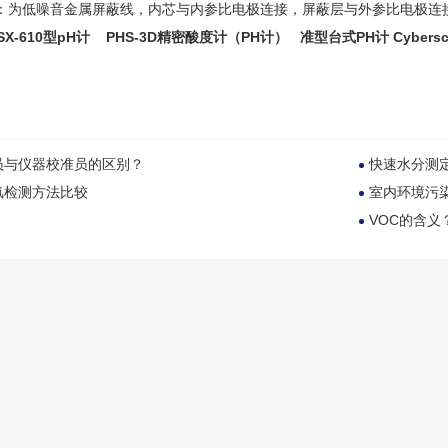
：为低噪音金属屏蔽线，内芯与内参比电极连接，屏蔽层与外参比电极连
SX-610型pH计
PHS-3D精密酸度计（PH计）
准型台式PH计 Cybersc
员与仪器校准员的区别？
快速水分测定
氯检测方法比较
室内环境污
VOC的含义