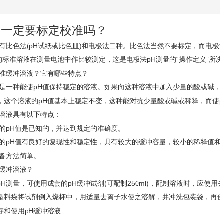
量一定要标定校准吗？
常有比色法(pH试纸或比色皿)和电极法二种。比色法当然不要标定，而电
值的标准溶液在测量电池中作比较测定，这是电极法pH测量的“操作定义”所
标准缓冲溶液？它有哪些特点？
液是一种能使pH值保持稳定的溶液。如果向这种溶液中加入少量的酸或碱
，这个溶液的pH值基本上稳定不变，这种能对抗少量酸或碱或稀释，而使
冲溶液具有以下特点：
溶液的pH值是已知的，并达到规定的准确度。
溶液的pH值有良好的复现性和稳定性，具有较大的缓冲容量，较小的稀释值
制备方法简单。
H缓冲溶液？
H测量，可使用成套的pH缓冲试剂(可配制250ml)，配制溶液时，应使
塑料袋将试剂倒入烧杯中，用适量去离子水使之溶解，并冲洗包装袋，再倒
存和使用pH缓冲溶液