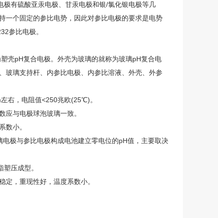
电极有硫酸亚汞电极、甘汞电极和银/氯化银电极等几
保持一个固定的参比电势，因此对参比电极的要求是电势
32参比电极。
塑壳pH复合电极。外壳为玻璃的就称为玻璃pH复合电
泡、玻璃支持杆、内参比电极、内参比溶液、外壳、外参
右，电阻值<250兆欧(25℃)。
系数应与电极球泡玻璃一致。
系数小。
璃电极与参比电极构成电池建立零电位的pH值，主要取决
酯塑压成型。
位稳定，重现性好，温度系数小。