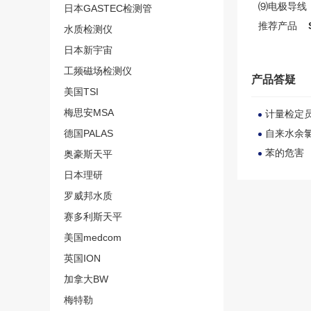
⑼电极导线
日本GASTEC检测管
推荐产品
水质检测仪
日本新宇宙
工频磁场检测仪
产品答疑
美国TSI
梅思安MSA
计量检定
德国PALAS
自来水余
苯的危害
奥豪斯天平
日本理研
罗威邦水质
赛多利斯天平
美国medcom
英国ION
加拿大BW
梅特勒