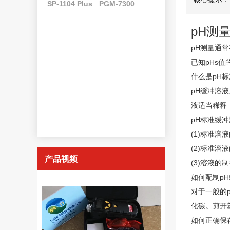
SP-1104 Plus
PGM-7300
pH测
pH测量通
已知pHs
什么是pH
pH缓冲溶
液适当稀释
pH标准缓
(1)标准
(2)标准
产品视频
(3)溶液的
如何配制p
对于一般的p
化碳。剪开
如何正确保