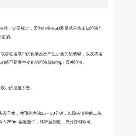
极法就一定要标定，因为电极法pH测量就是将未知溶液与
决定的。
，或者在溶液中的化学反应产生少量的酸或碱，以及将溶
pH值不易发生变化的溶液就称为pH缓冲溶液。
和较小的温度系数。
用去离子水，并预先煮沸15～30分钟，以除去溶解的二氧
入250ml容量瓶中，稀释至刻度，充分摇匀即可。