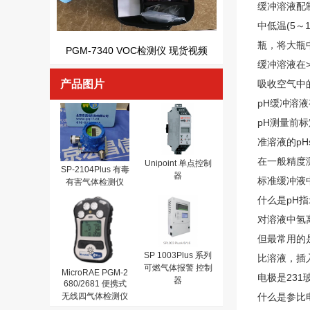
缓冲溶液配制
中低温(5
瓶，将大瓶
PGM-7340 VOC检测仪 现货视频
缓冲溶液在>
产品图片
吸收空气中
pH缓冲溶
pH测量前标
准溶液的p
在一般精度
Unipoint 单点控制
SP-2104Plus 有毒
器
标准缓冲液
有害气体检测仪
什么是pH
对溶液中氢
但最常用的
SP 1003Plus 系列
比溶液，插
可燃气体报警 控制
MicroRAE PGM-2
电极是23
器
680/2681 便携式
无线四气体检测仪
什么是参比