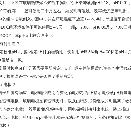
后，应装在玻璃瓶或聚乙烯瓶中(碱性的pH缓冲液如pH9.18、pH10.01
～10℃)保存，一般可使用二个月左右，如发现有混浊、发霉或沉淀等现象，
中的缓冲溶液倒入小瓶中，并在环境温度下放置1～2小时，等温度平衡
10℃的环境条件下可以使用2～3天，一般pH7.00、pH6.86及pH4.00三
的CO2，其pH值比较容易变化。
液有何用途？
定校准pH计用以检定pH计的准确性，例如用pH6.86和pH4.00标定pH
Hs值是否一致。
测量时检查pH计是否需要重新标定。pH计标定并使用后也许会产生漂移
中，根据误差大小确定是否需要重新标定。
指示电极？
离子活度有响应，电极电位随之而变化的电极称为pH指示电极或pH测量
是玻璃电极。玻璃电极是有玻璃支杆，以及由特殊成份组成的对氢离子敏
入内参比电极(一般用银/氯化银电极)，用电极帽封接引出电线，装上插口
1玻璃pH电极。单独一支pH指示电极是无法进行测量的，它必须和参比电
电极？