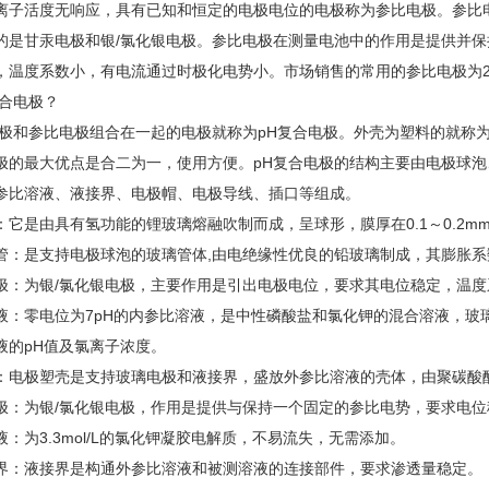
离子活度无响应，具有已知和恒定的电极电位的电极称为参比电极。参比
的是甘汞电极和银/氯化银电极。参比电极在测量电池中的作用是提供并
，温度系数小，有电流通过时极化电势小。市场销售的常用的参比电极为2
复合电极？
电极和参比电极组合在一起的电极就称为pH复合电极。外壳为塑料的就称为
极的最大优点是合二为一，使用方便。pH复合电极的结构主要由电极球
参比溶液、液接界、电极帽、电极导线、插口等组成。
它是由具有氢功能的锂玻璃熔融吹制而成，呈球形，膜厚在0.1～0.2mm左
管：是支持电极球泡的玻璃管体,由电绝缘性优良的铅玻璃制成，其膨胀
极：为银/氯化银电极，主要作用是引出电极电位，要求其电位稳定，温度
液：零电位为7pH的内参比溶液，是中性磷酸盐和氯化钾的混合溶液，玻
液的pH值及氯离子浓度。
：电极塑壳是支持玻璃电极和液接界，盛放外参比溶液的壳体，由聚碳酸
极：为银/氯化银电极，作用是提供与保持一个固定的参比电势，要求电
：为3.3mol/L的氯化钾凝胶电解质，不易流失，无需添加。
界：液接界是构通外参比溶液和被测溶液的连接部件，要求渗透量稳定。