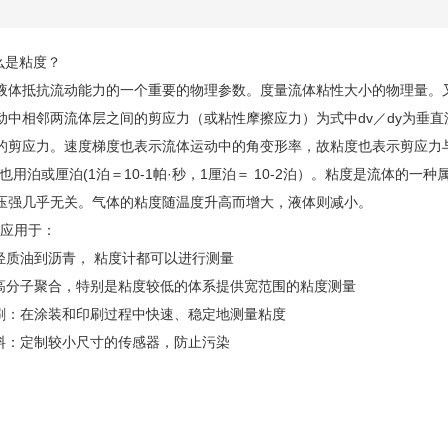
么是粘度？
液体抵抗流动能力的一个重要的物理参数。度量流体粘性大小的物理量。
动中相邻两流体层之间的剪应力（或粘性摩擦应力）为式中dv／dy为垂
的剪应力。速度梯度也表示流体运动中的角变形率，故粘度也表示剪应力
也用泊或厘泊(1泊＝10-1帕·秒，1厘泊＝ 10-2泊）。粘度是流体
压强几乎无关。气体的粘度随温度升高而增大，液体则减小。
应用于：
从轻质油到沥青， 粘度计都可以进行测量
对高分子聚合，特别是粘度较低的体系提供宽范围的粘度测量
印刷：在涂装和印刷过程中快速、稳定地测量粘度
饮料：定制较小尺寸的传感器，防止污染