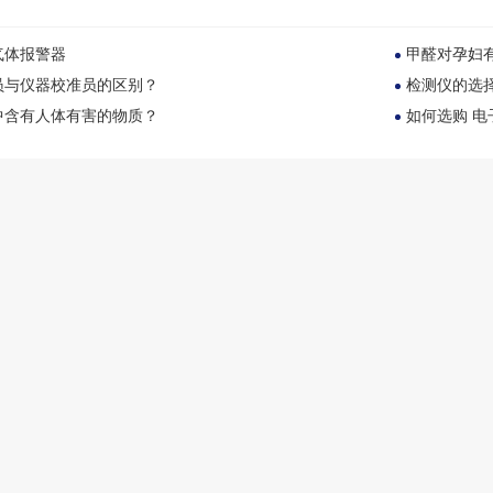
气体报警器
甲醛对孕妇有
员与仪器校准员的区别？
检测仪的选
中含有人体有害的物质？
如何选购 电