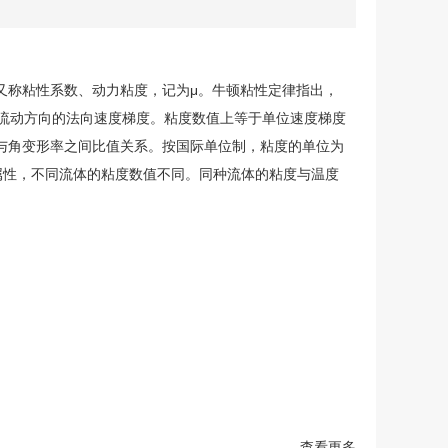
又称粘性系数、动力粘度，记为μ。牛顿粘性定律指出，
直流动方向的法向速度梯度。粘度数值上等于单位速度梯度
与角变形率之间比值关系。按国际单位制，粘度的单位为
的一种属性，不同流体的粘度数值不同。同种流体的粘度与温度
查看更多