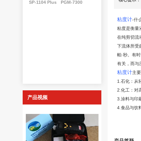
SP-1104 Plus
PGM-7300
粘度计
-
什
粘度是衡量
在纯剪切流
下流体所受
帕·秒。有时
有关，而与
粘度计
主要
1.石化：
2.化工：
产品视频
3.涂料与
4.食品与
产品答疑