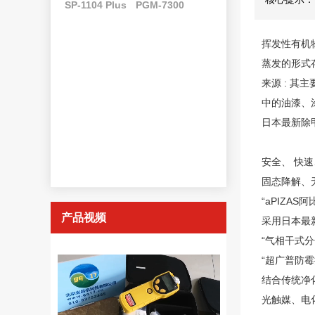
SP-1104 Plus
PGM-7300
挥发性有机
蒸发的形式
来源 : 
中的油漆、
日本最新除
安全、 快
固态降解、
“aPIZA
产品视频
采用日本最
“气相干式分
“超广普防霉
结合传统净
光触媒、电