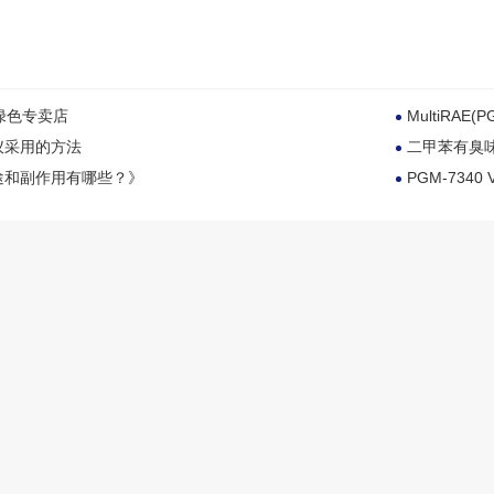
绿色专卖店
MultiRAE
仪采用的方法
二甲苯有臭
途和副作用有哪些？》
PGM-734