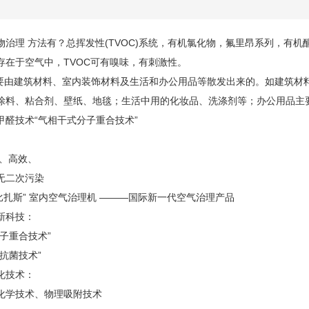
物治理 方法有
？总挥发性(TVOC)系统，
有机氯化物
，氟里昂系列，有机
存在于空气中，
TVOC
可有嗅味，有刺激性。
其主要由建筑材料、室内装饰材料及生活和办公用品等散发出来的。如建筑
涂料、粘合剂、壁纸、地毯；生活中用的化妆品、洗涤剂等；办公用品主
甲醛技术“气相干式分子重合技术”
速、高效、
无二次污染
S阿比扎斯” 室内空气治理机 ———国际新一代空气治理产品
新科技：
子重合技术”
抗菌技术”
化技术：
化学技术、物理吸附技术