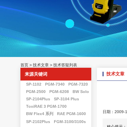
首页
>
技术文章
>
技术答疑列表
技术文章
来源关键词
SP-1102
PGM-7340
PGM-7320
PGM-2500
PGM-6208
BW Solo
SP-2104Plus
SP-3104 Plus
ToxiRAE 3 PGM-1700
日期：2009-1
BW Flex4 系列
RAE PGM-1600
SP-2102Plus
FGM-3100/3100s
核心提示：