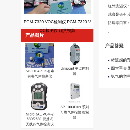
红外测温仪：
观察是否有
PGM-7320 VOC检测仪 PGM-7320 V
防病毒口罩
OC检测仪 现货视频
。
产品图片
产品答疑
猪流感的
四大重金
Unipoint 单点控制
SP-2104Plus 有毒
器
氨气的危
有害气体检测仪
SP 1003Plus 系列
可燃气体报警 控制
MicroRAE PGM-2
器
680/2681 便携式
无线四气体检测仪