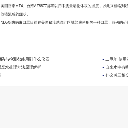
美国雷泰MT4、台湾AZ8877都可以用来测量动物体表的温度，以此来粗略
其他猪流感的症状。
：ND5型防病毒口罩目前在美国猪流感流行区域普遍使用的一种口罩，特殊的
预防与检测都能用到什么仪器
二甲苯 使用
属废水处理方法原理解析
自来水中有
害
什么叫三相