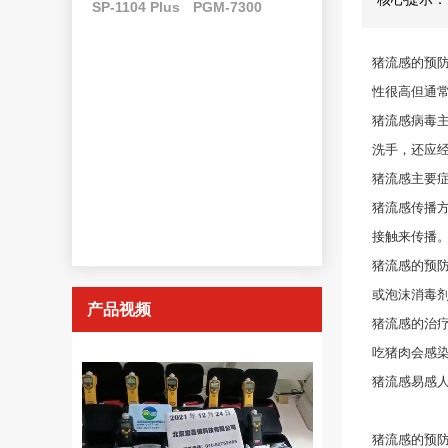
SP-1104 Plus
PGM-7300
猪流感的预
性很高但通
猪流感病毒
洗手，还应
猪流感主要
猪流感传播
接触来传播
猪流感的预
或泡沫消毒
产品视频
猪流感的治疗：
吃猪肉会感
猪流感易感人
猪流感的预