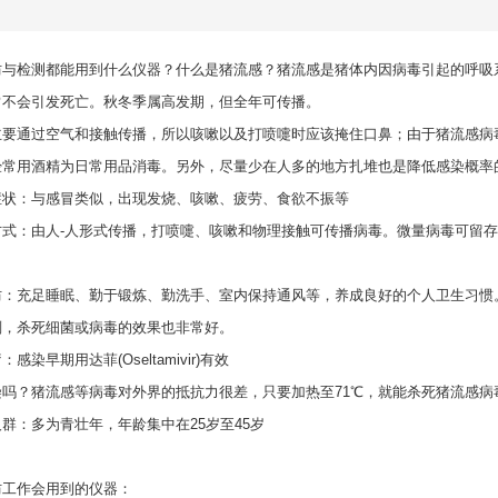
防与检测都能用到什么仪器
？什么是猪流感？猪流感是猪体内因病毒引起的呼吸
常不会引发死亡。秋冬季属高发期，但全年可传播。
主要通过空气和接触传播，所以咳嗽以及打喷嚏时应该掩住口鼻；由于猪流感病
经常用酒精为日常用品消毒。另外，尽量少在人多的地方扎堆也是降低感染概率
症状：与感冒类似，出现发烧、咳嗽、疲劳、食欲不振等
方式：由人-人形式传播，打喷嚏、咳嗽和物理接触可传播病毒。微量病毒可留
。
防：充足睡眠、勤于锻炼、勤洗手、室内保持通风等，养成良好的个人卫生习惯
剂，杀死细菌或病毒的效果也非常好。
感染早期用达菲(Oseltamivir)有效
染吗？猪流感等病毒对外界的抵抗力很差，只要加热至71℃，就能杀死猪流感病
群：多为青壮年，年龄集中在25岁至45岁
防工作会用到的仪器：